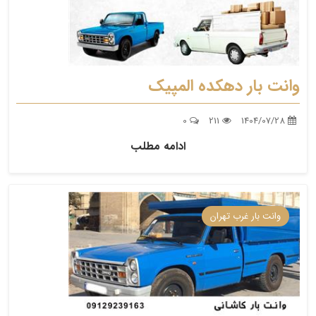
وانت بار دهکده المپیک
0
211
1404/07/28
ادامه مطلب
وانت بار غرب تهران