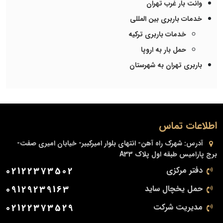
وانت بار غرب تهران
خدمات باربری بین المللی
خدمات باربری ترکیه
حمل بار به اروپا
باربری تهران به شهرستان
اطلاعات تماس
آدرس:
شهرک راه آهن- انتهای بلوار امیرکبیر- خیابان امیری صفت-
برج پارامیس طبقه اول پلاک A33
دفتر مرکزی
02122373502
حمل یخچال ساید
09129239163
مدیریت شرکت
02122373529