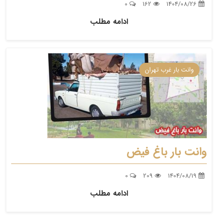
0
162
1404/08/26
ادامه مطلب
وانت بار غرب تهران
وانت بار باغ فیض
0
209
1404/08/19
ادامه مطلب