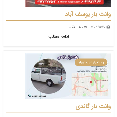
وانت بار یوسف آباد
0
100
1404/11/20
ادامه مطلب
وانت بار غرب تهران
وانت بار گاندی