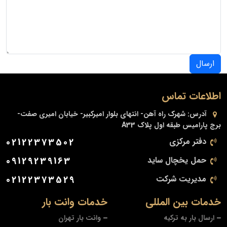
ارسال
اطلاعات تماس
آدرس:
شهرک راه آهن- انتهای بلوار امیرکبیر- خیابان امیری صفت-
برج پارامیس طبقه اول پلاک A33
دفتر مرکزی
02122373502
حمل یخچال ساید
09129239163
مدیریت شرکت
02122373529
خدمات بین المللی
خدمات وانت بار
ارسال بار به ترکیه
وانت بار تهران