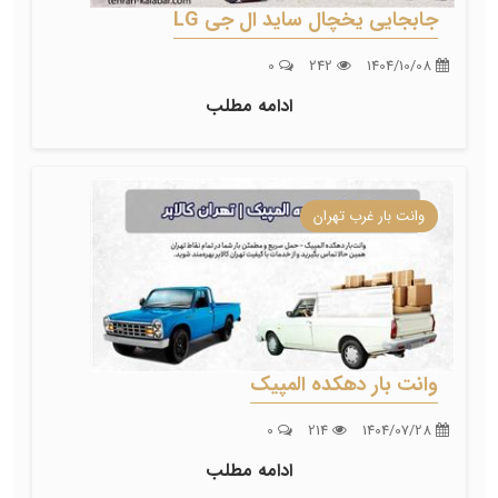
جابجایی یخچال ساید ال جی LG
0
242
1404/10/08
ادامه مطلب
وانت بار غرب تهران
وانت بار دهکده المپیک
0
214
1404/07/28
ادامه مطلب