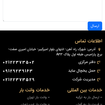
ارسال
اطلاعات تماس
آدرس:
شهرک راه آهن- انتهای بلوار امیرکبیر- خیابان امیری صفت-
برج پارامیس طبقه اول پلاک A33
دفتر مرکزی
02122373502
حمل یخچال ساید
09129239163
مدیریت شرکت
02122373529
خدمات بین المللی
خدمات وانت بار
ارسال بار به ترکیه
وانت بار تهران
فریت بار به آلمان
وانت بار غرب تهران