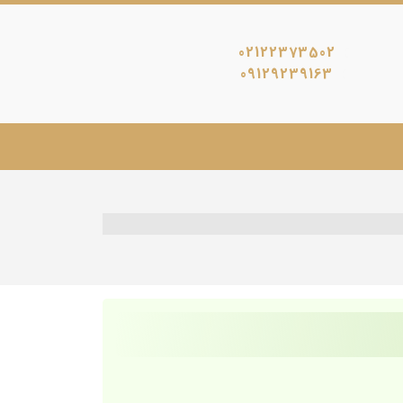
02122373502
09129239163