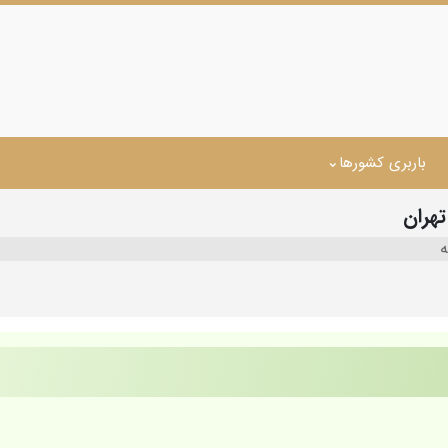
باربری کشورها
تهران
ه