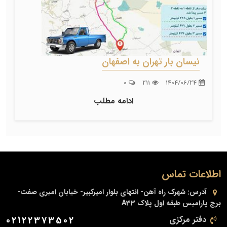
نیسان بار تهران به اصفهان
0
211
1404/06/24
ادامه مطلب
اطلاعات تماس
آدرس:
شهرک راه آهن- انتهای بلوار امیرکبیر- خیابان امیری صفت-
برج پارامیس طبقه اول پلاک A33
دفتر مرکزی
02122373502