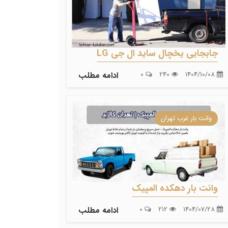
جابجایی یخچال ساید ال جی LG
1404/10/08
240
0
ادامه مطلب
وانت بار غرب تهران
وانت بار دهکده المپیک
1404/07/28
212
0
ادامه مطلب