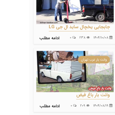
جابجایی یخچال ساید ال جی LG
1404/10/08
238
0
ادامه مطلب
وانت بار غرب تهران
وانت بار باغ فیض
1404/08/19
209
0
ادامه مطلب