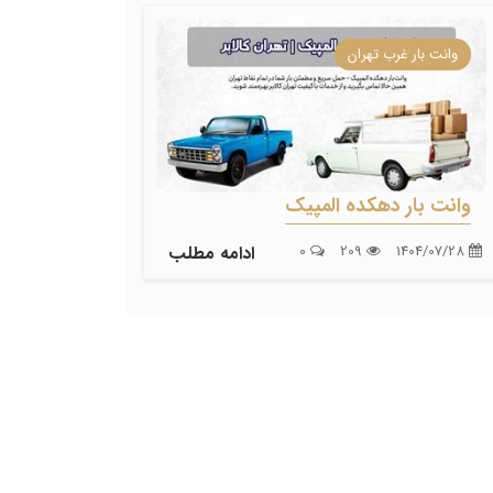
وانت بار غرب تهران
وانت بار دهکده المپیک
1404/07/28
209
0
ادامه مطلب